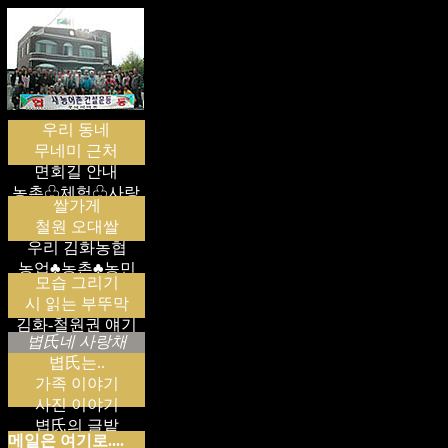
우리 동네
무네미 근처
면회길 안내
농촌♧체험♧사랑
쌀가게
철원 오대쌀
우리 김화농협
농업♣농촌♣농민
모습 그리기
시 읽는 부뚜막
김화-철원권 얘기
볍氏네 사랑채
볍氏는..
가족 이야기
사진 이야기
볍氏의 글밭
메일은 여기로....